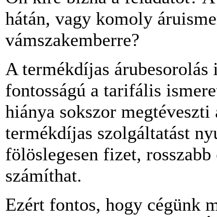
hátán, vagy komoly áruismer
vámszakemberre?
A termékdíjas árubesorolás i
fontosságú a tarifális ismer
hiánya sokszor megtéveszti a
termékdíjas szolgáltatást nyú
fölöslegesen fizet, rosszab
számíthat.
Ezért fontos, hogy cégünk m