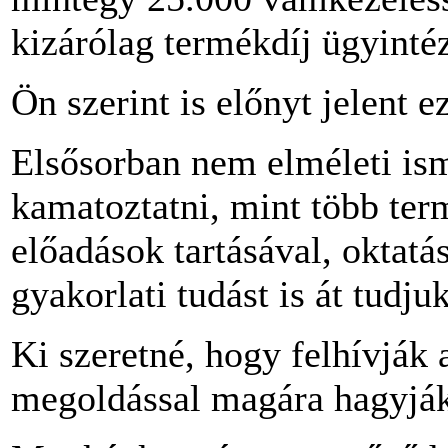
kizárólag termékdíj ügyintéz
Ön szerint is előnyt jelent e
Elsősorban nem elméleti ism
kamatoztatni, mint több ter
előadások tartásával, oktatá
gyakorlati tudást is át tudju
Ki szeretné, hogy felhívják 
megoldással magára hagyják