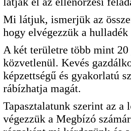
látják el az ellenőrzési felad
Mi látjuk, ismerjük az össz
hogy elvégezzük a hulladék a
A két területre több mint 2
közvetlenül. Kevés gazdálk
képzettségű és gyakorlatú s
rábízhatja magát.
Tapasztalatunk szerint az a
végezzük a Megbízó számára