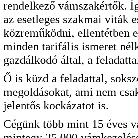
rendelkező vámszakértők. Íg
az esetleges szakmai viták 
közreműködni, ellentétben 
minden tarifális ismeret nél
gazdálkodó által, a feladatta
Ő is küzd a feladattal, soksz
megoldásokat, ami nem csak 
jelentős kockázatot is.
Cégünk több mint 15 éves v
mintegy 25.000 vámkezeléss